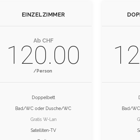
EINZELZIMMER
DOP
Ab CHF
120.00
12
/Person
Doppelbett
Bad/WC oder Dusche/WC
Bad/WC
Gratis W-Lan
G
Satelliten-TV
S