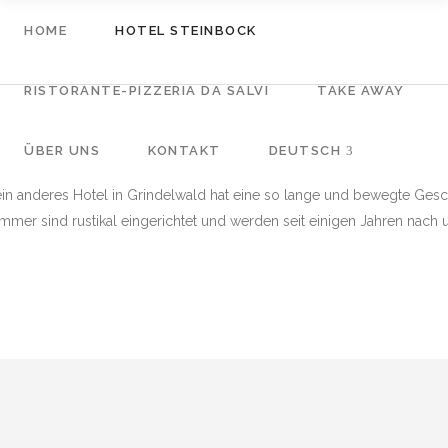
HOME
HOTEL STEINBOCK
RISTORANTE-PIZZERIA DA SALVI
TAKE AWAY
HOME
HOTEL STEINBOCK
ÜBER UNS
KONTAKT
DEUTSCH
in anderes Hotel in Grindelwald hat eine so lange und bewegte Gesch
RISTORANTE-PIZZERIA DA SALVI
TAKE AWAY
mmer sind rustikal eingerichtet und werden seit einigen Jahren nach 
ÜBER UNS
KONTAKT
DEUTSCH