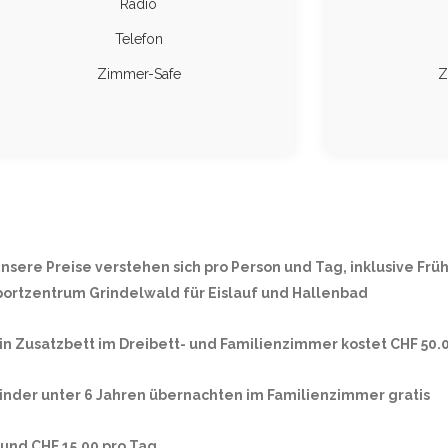
Radio
Telefon
Zimmer-Safe
Z
nsere Preise verstehen sich pro Person und Tag, inklusive Früh
portzentrum Grindelwald für Eislauf und Hallenbad
in Zusatzbett im Dreibett- und Familienzimmer kostet CHF 50.
Kinder unter 6 Jahren übernachten im Familienzimmer gratis
und CHF 15.00 pro Tag